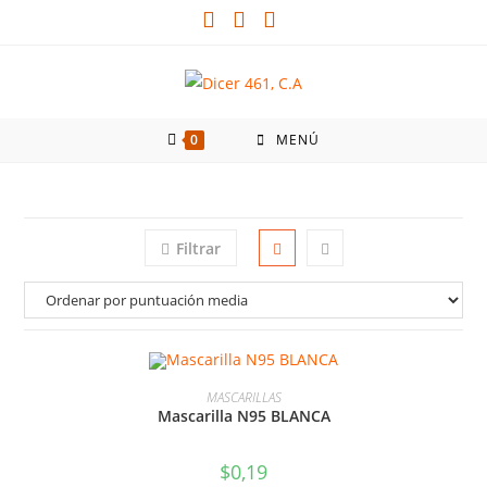
0
MENÚ
Filtrar
AÑADIR AL CARRITO
MASCARILLAS
Mascarilla N95 BLANCA
$
0,19