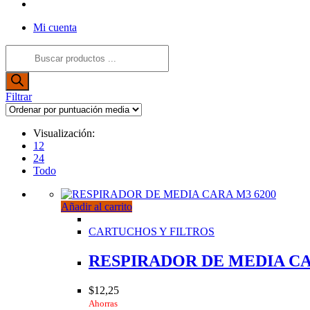
Alternar
búsqueda
Mi cuenta
de
la
Búsqueda
web
de
productos
Filtrar
Visualización:
12
24
Todo
Añadir al carrito
CARTUCHOS Y FILTROS
RESPIRADOR DE MEDIA CA
$
12,25
Ahorras