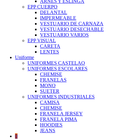
ARNES Y ESLINGA
EPP CUERPO
DELANTAL
IMPERMEABLE
VESTUARIO DE CARNAZA
VESTUARIO DESECHABLE
VESTUARIO VARIOS
EPP VISUAL
CARETA
LENTES
Uniforme
UNIFORMES CASTELAO
UNIFORMES ESCOLARES
CHEMISE
FRANELAS
MONO
SUETER
UNIFORMES INDUSTRIALES
CAMISA
CHEMISE
FRANELA JERSEY
FRANELA PIMA
HOODIES
JEANS
0