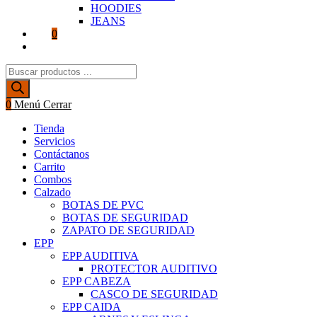
HOODIES
JEANS
0
Alternar
búsqueda
Búsqueda
de
de
la
productos
web
0
Menú
Cerrar
Tienda
Servicios
Contáctanos
Carrito
Combos
Calzado
BOTAS DE PVC
BOTAS DE SEGURIDAD
ZAPATO DE SEGURIDAD
EPP
EPP AUDITIVA
PROTECTOR AUDITIVO
EPP CABEZA
CASCO DE SEGURIDAD
EPP CAIDA