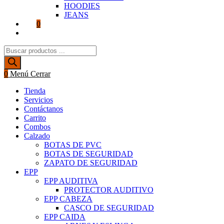
HOODIES
JEANS
0
Alternar
búsqueda
Búsqueda
de
de
la
productos
web
0
Menú
Cerrar
Tienda
Servicios
Contáctanos
Carrito
Combos
Calzado
BOTAS DE PVC
BOTAS DE SEGURIDAD
ZAPATO DE SEGURIDAD
EPP
EPP AUDITIVA
PROTECTOR AUDITIVO
EPP CABEZA
CASCO DE SEGURIDAD
EPP CAIDA