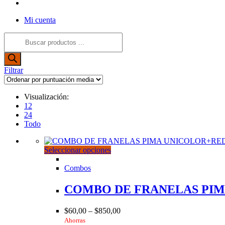
Alternar
búsqueda
Mi cuenta
de
la
Búsqueda
web
de
productos
Filtrar
Visualización:
12
24
Todo
Este
Seleccionar opciones
producto
tiene
Combos
múltiples
variantes.
COMBO DE FRANELAS PI
Las
opciones
$
60,00
–
$
850,00
se
Ahorras
pueden