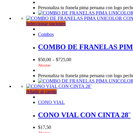
elegir
Personaliza tu franela pima peruana con logo pec
en
la
página
Este
Seleccionar opciones
de
producto
producto
tiene
Combos
múltiples
variantes.
COMBO DE FRANELAS PI
Las
opciones
$
50,00
–
$
725,00
se
Ahorras
pueden
elegir
Personaliza tu franela pima peruana con logo pec
en
la
página
Añadir al carrito
de
producto
CONO VIAL
CONO VIAL CON CINTA 28¨
$
17,50
Ahorras