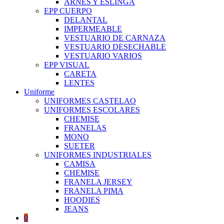
ARNES Y ESLINGA
EPP CUERPO
DELANTAL
IMPERMEABLE
VESTUARIO DE CARNAZA
VESTUARIO DESECHABLE
VESTUARIO VARIOS
EPP VISUAL
CARETA
LENTES
Uniforme
UNIFORMES CASTELAO
UNIFORMES ESCOLARES
CHEMISE
FRANELAS
MONO
SUETER
UNIFORMES INDUSTRIALES
CAMISA
CHEMISE
FRANELA JERSEY
FRANELA PIMA
HOODIES
JEANS
0