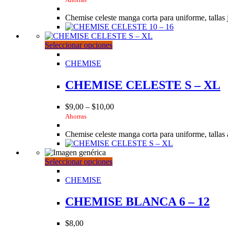
pueden
elegir
Chemise celeste manga corta para uniforme, tallas 
en
la
página
Este
Seleccionar opciones
de
producto
producto
tiene
CHEMISE
múltiples
variantes.
CHEMISE CELESTE S – XL
Las
opciones
$
9,00
–
$
10,00
se
Ahorras
pueden
elegir
Chemise celeste manga corta para uniforme, tallas
en
la
página
Este
Seleccionar opciones
de
producto
producto
tiene
CHEMISE
múltiples
variantes.
CHEMISE BLANCA 6 – 12
Las
opciones
$
8,00
se