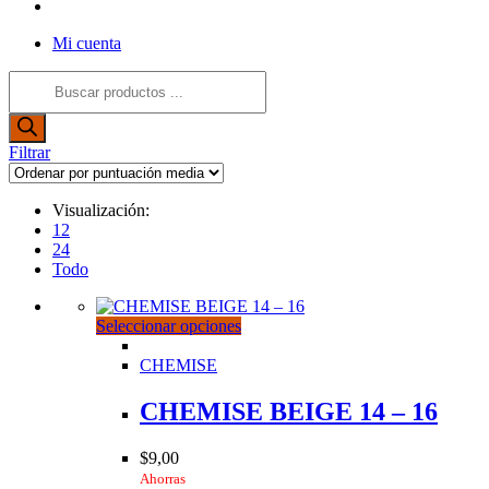
Alternar
búsqueda
Mi cuenta
de
la
Búsqueda
web
de
productos
Filtrar
Visualización:
12
24
Todo
Este
Seleccionar opciones
producto
tiene
CHEMISE
múltiples
variantes.
CHEMISE BEIGE 14 – 16
Las
opciones
$
9,00
se
Ahorras
pueden