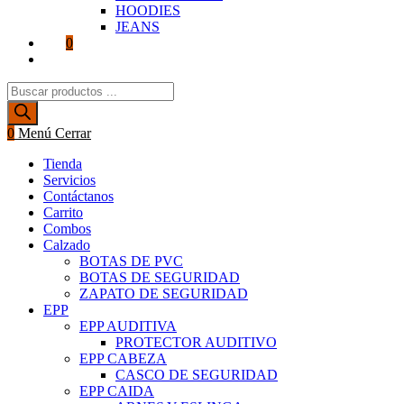
HOODIES
JEANS
0
Alternar
búsqueda
Búsqueda
de
de
la
productos
web
0
Menú
Cerrar
Tienda
Servicios
Contáctanos
Carrito
Combos
Calzado
BOTAS DE PVC
BOTAS DE SEGURIDAD
ZAPATO DE SEGURIDAD
EPP
EPP AUDITIVA
PROTECTOR AUDITIVO
EPP CABEZA
CASCO DE SEGURIDAD
EPP CAIDA