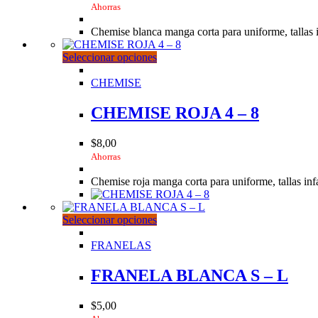
Ahorras
pueden
elegir
Chemise blanca manga corta para uniforme, tallas in
en
la
Este
Seleccionar opciones
página
producto
de
tiene
CHEMISE
producto
múltiples
variantes.
CHEMISE ROJA 4 – 8
Las
opciones
$
8,00
se
Ahorras
pueden
elegir
Chemise roja manga corta para uniforme, tallas infa
en
la
página
Este
Seleccionar opciones
de
producto
producto
tiene
FRANELAS
múltiples
variantes.
FRANELA BLANCA S – L
Las
opciones
$
5,00
se