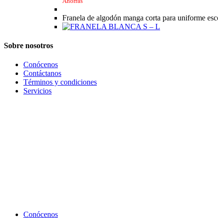
Ahorras
pueden
elegir
Franela de algodón manga corta para uniforme escol
en
la
página
Sobre nosotros
de
producto
Conócenos
Contáctanos
Términos y condiciones
Servicios
Conócenos