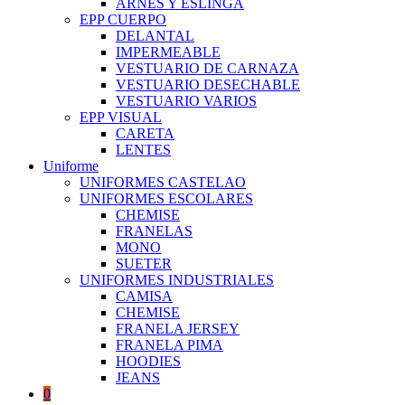
ARNES Y ESLINGA
EPP CUERPO
DELANTAL
IMPERMEABLE
VESTUARIO DE CARNAZA
VESTUARIO DESECHABLE
VESTUARIO VARIOS
EPP VISUAL
CARETA
LENTES
Uniforme
UNIFORMES CASTELAO
UNIFORMES ESCOLARES
CHEMISE
FRANELAS
MONO
SUETER
UNIFORMES INDUSTRIALES
CAMISA
CHEMISE
FRANELA JERSEY
FRANELA PIMA
HOODIES
JEANS
0