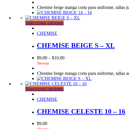
elegir
Chemise beige manga corta para uniforme, tallas j
en
la
página
Este
Seleccionar opciones
de
producto
producto
tiene
CHEMISE
múltiples
variantes.
CHEMISE BEIGE S – XL
Las
opciones
$
9,00
–
$
10,00
se
Ahorras
pueden
elegir
Chemise beige manga corta para uniforme, tallas a
en
la
página
Este
Seleccionar opciones
de
producto
producto
tiene
CHEMISE
múltiples
variantes.
CHEMISE CELESTE 10 – 16
Las
opciones
$
9,00
se
Ahorras