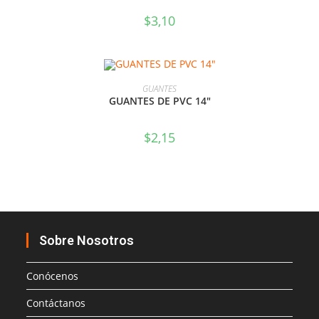
$
3,10
AÑADIR AL CARRITO
GUANTES
GUANTES DE PVC 14″
$
2,15
Sobre Nosotros
Conócenos
Contáctanos