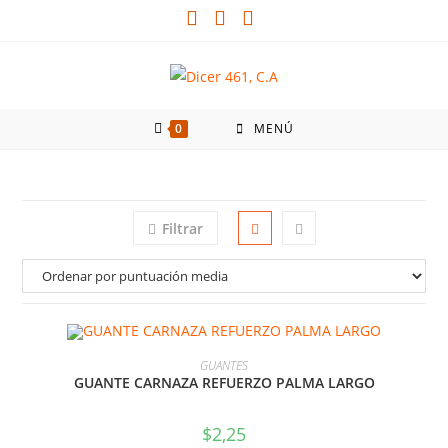
0
MENÚ
Filtrar
AÑADIR AL CARRITO
GUANTES
GUANTE CARNAZA REFUERZO PALMA LARGO
$
2,25