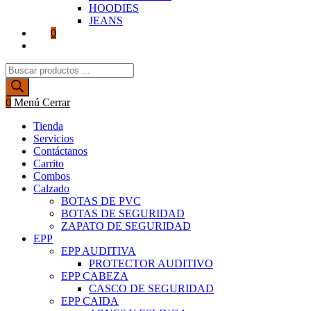
HOODIES
JEANS
0
Alternar
búsqueda
Búsqueda
de
de
la
productos
web
0
Menú
Cerrar
Tienda
Servicios
Contáctanos
Carrito
Combos
Calzado
BOTAS DE PVC
BOTAS DE SEGURIDAD
ZAPATO DE SEGURIDAD
EPP
EPP AUDITIVA
PROTECTOR AUDITIVO
EPP CABEZA
CASCO DE SEGURIDAD
EPP CAIDA