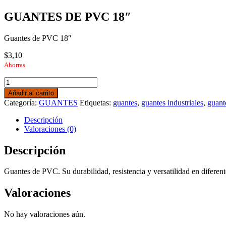
GUANTES DE PVC 18″
Guantes de PVC 18″
$
3,10
Ahorras
GUANTES
DE
Añadir al carrito
PVC
Categoría:
GUANTES
Etiquetas:
guantes
,
guantes industriales
,
guant
18"
cantidad
Descripción
Valoraciones (0)
Descripción
Guantes de PVC. Su durabilidad, resistencia y versatilidad en diferen
Valoraciones
No hay valoraciones aún.