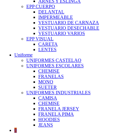
ARNES Y ESLINGA
EPP CUERPO
DELANTAL
IMPERMEABLE
VESTUARIO DE CARNAZA
VESTUARIO DESECHABLE
VESTUARIO VARIOS
EPP VISUAL
CARETA
LENTES
Uniforme
UNIFORMES CASTELAO
UNIFORMES ESCOLARES
CHEMISE
FRANELAS
MONO
SUETER
UNIFORMES INDUSTRIALES
CAMISA
CHEMISE
FRANELA JERSEY
FRANELA PIMA
HOODIES
JEANS
0