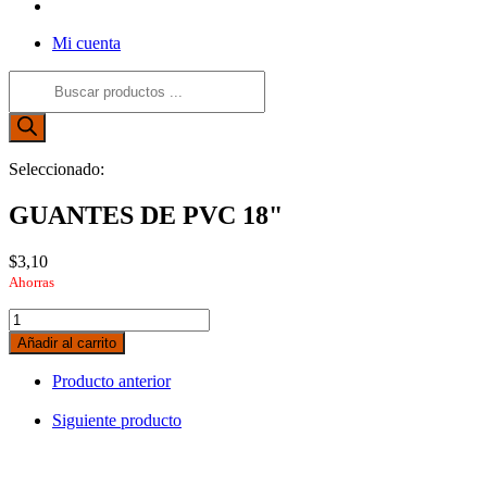
Alternar
búsqueda
Mi cuenta
de
la
Búsqueda
web
de
productos
Seleccionado:
GUANTES DE PVC 18"
$
3,10
Ahorras
GUANTES
DE
Añadir al carrito
PVC
18"
Producto anterior
cantidad
Siguiente producto