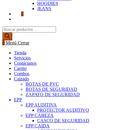
HOODIES
JEANS
0
Alternar
búsqueda
Búsqueda
de
de
la
productos
web
0
Menú
Cerrar
Tienda
Servicios
Contáctanos
Carrito
Combos
Calzado
BOTAS DE PVC
BOTAS DE SEGURIDAD
ZAPATO DE SEGURIDAD
EPP
EPP AUDITIVA
PROTECTOR AUDITIVO
EPP CABEZA
CASCO DE SEGURIDAD
EPP CAIDA