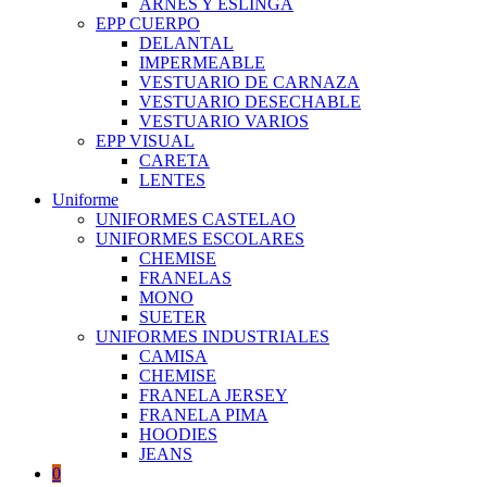
ARNES Y ESLINGA
EPP CUERPO
DELANTAL
IMPERMEABLE
VESTUARIO DE CARNAZA
VESTUARIO DESECHABLE
VESTUARIO VARIOS
EPP VISUAL
CARETA
LENTES
Uniforme
UNIFORMES CASTELAO
UNIFORMES ESCOLARES
CHEMISE
FRANELAS
MONO
SUETER
UNIFORMES INDUSTRIALES
CAMISA
CHEMISE
FRANELA JERSEY
FRANELA PIMA
HOODIES
JEANS
0