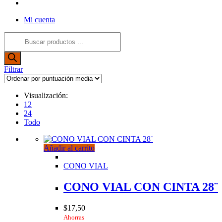
Alternar
búsqueda
Mi cuenta
de
la
Búsqueda
web
de
productos
Filtrar
Visualización:
12
24
Todo
Añadir al carrito
CONO VIAL
CONO VIAL CON CINTA 28¨
$
17,50
Ahorras