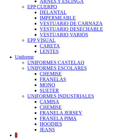
ARNES Y ESLINGA
EPP CUERPO
DELANTAL
IMPERMEABLE
VESTUARIO DE CARNAZA
VESTUARIO DESECHABLE
VESTUARIO VARIOS
EPP VISUAL
CARETA
LENTES
Uniforme
UNIFORMES CASTELAO
UNIFORMES ESCOLARES
CHEMISE
FRANELAS
MONO
SUETER
UNIFORMES INDUSTRIALES
CAMISA
CHEMISE
FRANELA JERSEY
FRANELA PIMA
HOODIES
JEANS
0