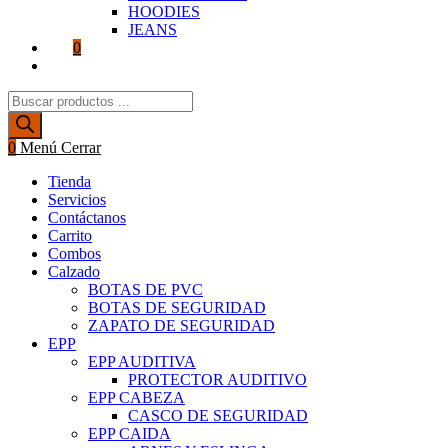
HOODIES
JEANS
0
Alternar
búsqueda
Búsqueda
de
de
la
productos
web
0
Menú
Cerrar
Tienda
Servicios
Contáctanos
Carrito
Combos
Calzado
BOTAS DE PVC
BOTAS DE SEGURIDAD
ZAPATO DE SEGURIDAD
EPP
EPP AUDITIVA
PROTECTOR AUDITIVO
EPP CABEZA
CASCO DE SEGURIDAD
EPP CAIDA