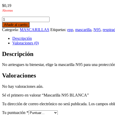
$
0,19
Ahorras
Mascarilla
N95
Añadir al carrito
BLANCA
Categoría:
MASCARILLAS
Etiquetas:
epp
,
mascarilla
,
N95
,
respira
cantidad
Descripción
Valoraciones (0)
Descripción
No arriesgues tu bienestar, elige la mascarilla N95 para una protecci
Valoraciones
No hay valoraciones aún.
Sé el primero en valorar “Mascarilla N95 BLANCA”
Tu dirección de correo electrónico no será publicada.
Los campos obli
Tu puntuación
*