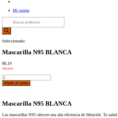
Alternar
búsqueda
Mi cuenta
de
la
Búsqueda
web
de
productos
Seleccionado:
Mascarilla N95 BLANCA
$
0,19
Ahorras
Mascarilla
N95
Añadir al carrito
BLANCA
cantidad
Mascarilla N95 BLANCA
Las mascarillas N95 ofrecen una alta eficiencia de filtración. Tu salud