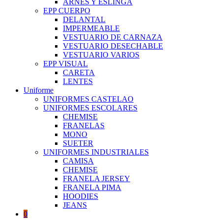
ARNES Y ESLINGA
EPP CUERPO
DELANTAL
IMPERMEABLE
VESTUARIO DE CARNAZA
VESTUARIO DESECHABLE
VESTUARIO VARIOS
EPP VISUAL
CARETA
LENTES
Uniforme
UNIFORMES CASTELAO
UNIFORMES ESCOLARES
CHEMISE
FRANELAS
MONO
SUETER
UNIFORMES INDUSTRIALES
CAMISA
CHEMISE
FRANELA JERSEY
FRANELA PIMA
HOODIES
JEANS
0