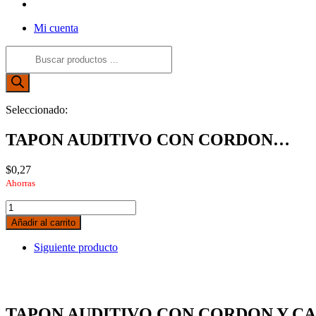
Alternar
búsqueda
Mi cuenta
de
la
Búsqueda
web
de
productos
Seleccionado:
TAPON AUDITIVO CON CORDON…
$
0,27
Ahorras
TAPON
AUDITIVO
Añadir al carrito
CON
CORDON
Siguiente producto
Y
CAJA
cantidad
TAPON AUDITIVO CON CORDON Y CA