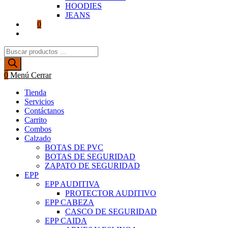
HOODIES
JEANS
0
Alternar
búsqueda
Búsqueda
de
de
la
productos
web
0
Menú
Cerrar
Tienda
Servicios
Contáctanos
Carrito
Combos
Calzado
BOTAS DE PVC
BOTAS DE SEGURIDAD
ZAPATO DE SEGURIDAD
EPP
EPP AUDITIVA
PROTECTOR AUDITIVO
EPP CABEZA
CASCO DE SEGURIDAD
EPP CAIDA