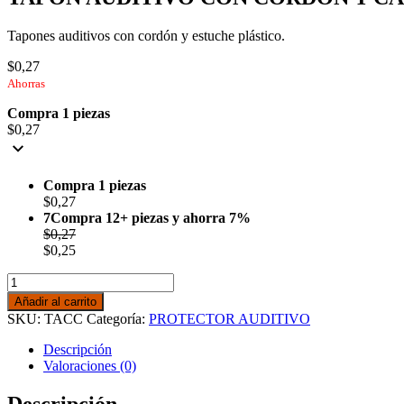
Tapones auditivos con cordón y estuche plástico.
$
0,27
Ahorras
Compra 1 piezas
$
0,27
Compra 1 piezas
$
0,27
7Compra 12+ piezas y ahorra 7%
$
0,27
$
0,25
TAPON
AUDITIVO
Añadir al carrito
CON
SKU:
TACC
Categoría:
PROTECTOR AUDITIVO
CORDON
Y
Descripción
CAJA
Valoraciones (0)
cantidad
Descripción