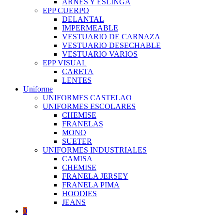
ARNES Y ESLINGA
EPP CUERPO
DELANTAL
IMPERMEABLE
VESTUARIO DE CARNAZA
VESTUARIO DESECHABLE
VESTUARIO VARIOS
EPP VISUAL
CARETA
LENTES
Uniforme
UNIFORMES CASTELAO
UNIFORMES ESCOLARES
CHEMISE
FRANELAS
MONO
SUETER
UNIFORMES INDUSTRIALES
CAMISA
CHEMISE
FRANELA JERSEY
FRANELA PIMA
HOODIES
JEANS
0