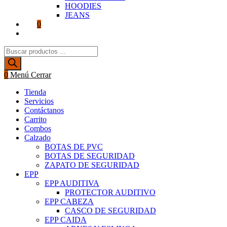
HOODIES
JEANS
0
Alternar
búsqueda
Búsqueda
de
de
la
productos
web
0
Menú
Cerrar
Tienda
Servicios
Contáctanos
Carrito
Combos
Calzado
BOTAS DE PVC
BOTAS DE SEGURIDAD
ZAPATO DE SEGURIDAD
EPP
EPP AUDITIVA
PROTECTOR AUDITIVO
EPP CABEZA
CASCO DE SEGURIDAD
EPP CAIDA