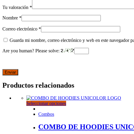
Tu valoración
*
Nombre
*
Correo electrónico
*
Guarda mi nombre, correo electrónico y web en este navegador p
Are you human? Please solve:
Productos relacionados
Este
Seleccionar opciones
producto
tiene
Combos
múltiples
variantes.
COMBO DE HOODIES UNI
Las