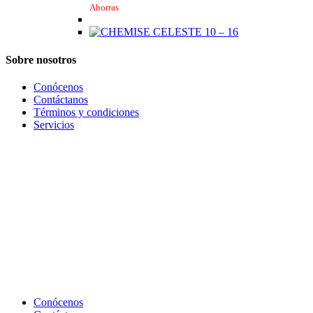
Ahorras
pueden
elegir
en
la
Sobre nosotros
página
de
producto
Conócenos
Contáctanos
Términos y condiciones
Servicios
Conócenos