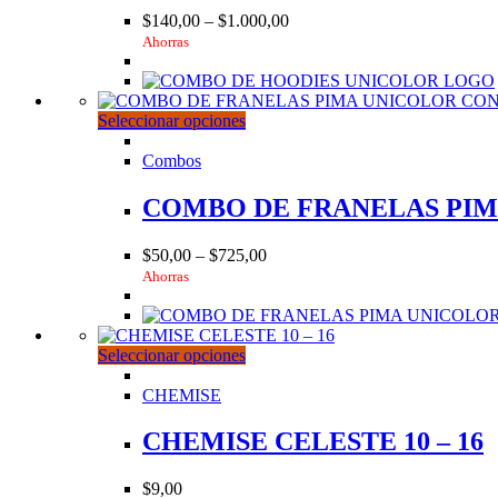
opciones
$
140,00
–
$
1.000,00
se
Ahorras
pueden
elegir
en
la
Este
Seleccionar opciones
página
producto
de
tiene
Combos
producto
múltiples
variantes.
COMBO DE FRANELAS PI
Las
opciones
$
50,00
–
$
725,00
se
Ahorras
pueden
elegir
en
la
Este
Seleccionar opciones
página
producto
de
tiene
CHEMISE
producto
múltiples
variantes.
CHEMISE CELESTE 10 – 16
Las
opciones
$
9,00
se