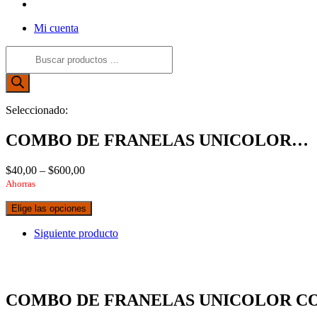
Alternar
búsqueda
Mi cuenta
de
la
Búsqueda
web
de
productos
Seleccionado:
COMBO DE FRANELAS UNICOLOR…
$
40,00
–
$
600,00
Ahorras
Elige las opciones
Siguiente producto
COMBO DE FRANELAS UNICOLOR C