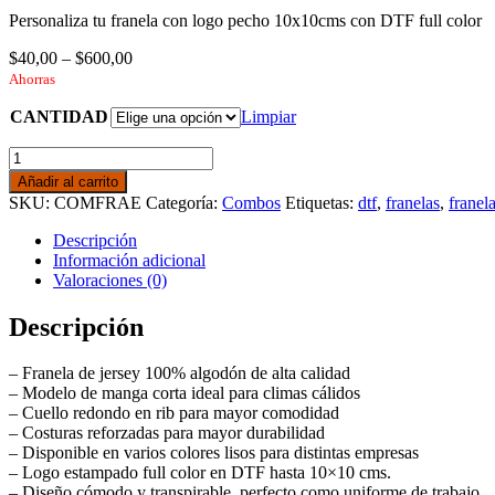
Personaliza tu franela con logo pecho 10x10cms con DTF full color
$
40,00
–
$
600,00
Ahorras
CANTIDAD
Limpiar
COMBO
DE
Añadir al carrito
FRANELAS
SKU:
COMFRAE
Categoría:
Combos
Etiquetas:
dtf
,
franelas
,
franel
UNICOLOR
CON
Descripción
LOGO
Información adicional
PECHO
Valoraciones (0)
cantidad
Descripción
– Franela de jersey 100% algodón de alta calidad
– Modelo de manga corta ideal para climas cálidos
– Cuello redondo en rib para mayor comodidad
– Costuras reforzadas para mayor durabilidad
– Disponible en varios colores lisos para distintas empresas
– Logo estampado full color en DTF hasta 10×10 cms.
– Diseño cómodo y transpirable, perfecto como uniforme de trabajo