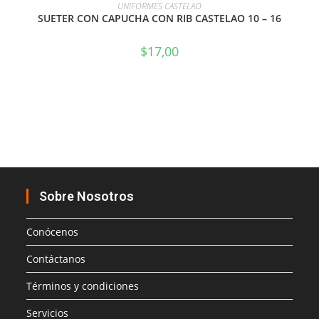
SELECCIONAR OPCIONES
UNIFORMES CASTELAO
SUETER CON CAPUCHA CON RIB CASTELAO 10 – 16
$
17,00
Sobre Nosotros
Conócenos
Contáctanos
Términos y condiciones
Servicios