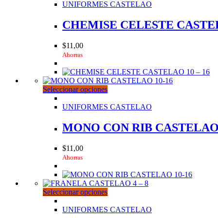
tiene
UNIFORMES CASTELAO
múltiples
variantes.
CHEMISE CELESTE CASTELA
Las
opciones
$
11,00
se
Ahorras
pueden
elegir
en
la
Este
Seleccionar opciones
página
producto
de
tiene
UNIFORMES CASTELAO
producto
múltiples
variantes.
MONO CON RIB CASTELAO 
Las
opciones
$
11,00
se
Ahorras
pueden
elegir
en
la
Este
Seleccionar opciones
página
producto
de
tiene
UNIFORMES CASTELAO
producto
múltiples