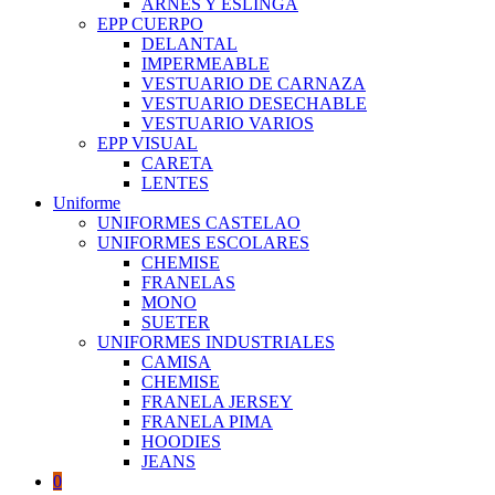
ARNES Y ESLINGA
EPP CUERPO
DELANTAL
IMPERMEABLE
VESTUARIO DE CARNAZA
VESTUARIO DESECHABLE
VESTUARIO VARIOS
EPP VISUAL
CARETA
LENTES
Uniforme
UNIFORMES CASTELAO
UNIFORMES ESCOLARES
CHEMISE
FRANELAS
MONO
SUETER
UNIFORMES INDUSTRIALES
CAMISA
CHEMISE
FRANELA JERSEY
FRANELA PIMA
HOODIES
JEANS
0