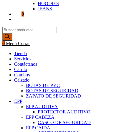
HOODIES
JEANS
0
Alternar
búsqueda
Búsqueda
de
de
la
productos
web
0
Menú
Cerrar
Tienda
Servicios
Contáctanos
Carrito
Combos
Calzado
BOTAS DE PVC
BOTAS DE SEGURIDAD
ZAPATO DE SEGURIDAD
EPP
EPP AUDITIVA
PROTECTOR AUDITIVO
EPP CABEZA
CASCO DE SEGURIDAD
EPP CAIDA