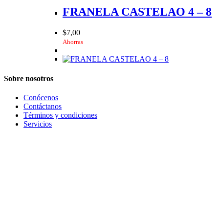
variantes.
FRANELA CASTELAO 4 – 8
Las
opciones
$
7,00
se
Ahorras
pueden
elegir
en
la
Sobre nosotros
página
de
producto
Conócenos
Contáctanos
Términos y condiciones
Servicios